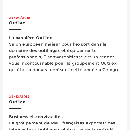
participants visiter l&rs...
25/04/2018
Outilex
La bannière Outilex.
Salon européen majeur pour l’export dans le
domaine des outillages et équipements
professionnels, EisenwarenMesse est un rendez-
vous incontournable pour le groupement Outilex
qui était à nouveau présent cette année à Cologne
avec un pavillon de plus de 200 m2 regroupant
douze* de ses vingt-et-un adhérents. Dans un
contexte économique favorable, ces différentes
entre...
23/12/2013
Outilex
Business et convivialité .
Le groupement de PME françaises exportatrices
fabricantes d’outillages et équipements présidé