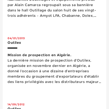
par Alain Camarca regroupait sous sa bannière
dans le hall Outillage du salon huit de ses vingt-
trois adhérents – Amyot LFA, Chabanne, Dolex,
Emile Peyron, Riss-Nourrisson, SEA, Sori, Thiers
Issard – certains membres de cette organisation
exposant par ailleurs dans d’autres sec...
04/01/2013
Outilex
Mission de prospection en Algérie.
La dernière mission de prospection d’Outilex,
organisée en novembre dernier en Algérie, a
donné l’occasion à une dizaine d’entreprises
membres du groupement d’exportateurs d’établir
des liens privilégiés avec les distributeurs majeurs
de ce pays qui représente un réel potentiel de
croissance du chiffre d’affaires pour les ...
14/09/2012
Outilex