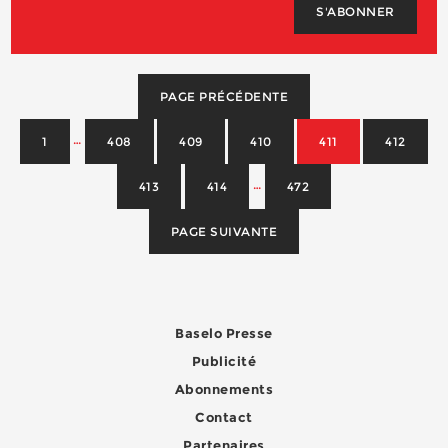
S'ABONNER
PAGE PRÉCÉDENTE
…
1
408
409
410
411
412
…
413
414
472
PAGE SUIVANTE
Baselo Presse
Publicité
Abonnements
Contact
Partenaires