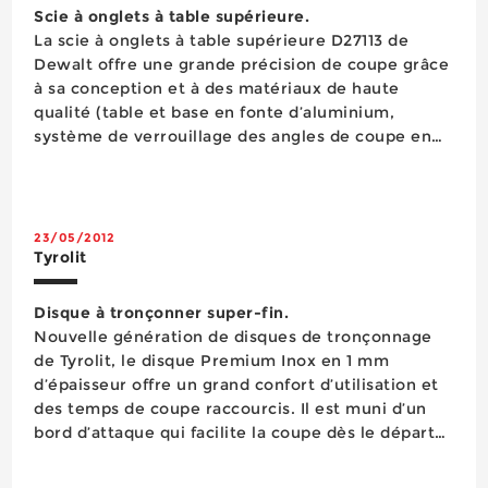
Mesure
Scie à onglets à table supérieure.
Mesure Détection
La scie à onglets à table supérieure D27113 de
Nettoyage
Dewalt offre une grande précision de coupe grâce
Outillage pneumatique
à sa conception et à des matériaux de haute
Outillage semi-stationnaire
qualité (table et base en fonte d’aluminium,
Outillage semi-stationnaire
système de verrouillage des angles de coupe en
Outillage à main
acier inoxydable...). Equipée d’une lame d’un
Outillage électroportatif
diamètre de 305 mm inclinable jusqu&r...
Outils de coupe
Peinture
23/05/2012
Perçage
Tyrolit
Pesage
Protection antichute
Disque à tronçonner super-fin.
Protection auditive
Nouvelle génération de disques de tronçonnage
Protection de la personne
de Tyrolit, le disque Premium Inox en 1 mm
Protection de la tête
d’épaisseur offre un grand confort d’utilisation et
Protection du pied
des temps de coupe raccourcis. Il est muni d’un
Protection oculaire
bord d’attaque qui facilite la coupe dès le départ
Protection respiratoire
et possède une capacité de coupe constante sur
Quincaillerie
l’ensemble du diamètre, ce qui réduit le...