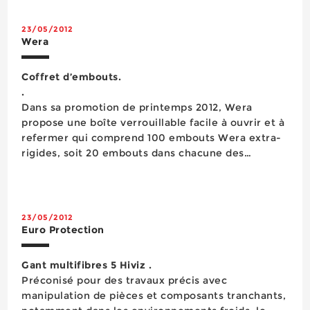
Rangement d’atelier
Sciage
23/05/2012
Serrage
Wera
Signalisation
Soudage
Coffret d’embouts.
Vissage
.
Visserie boulonnerie
Dans sa promotion de printemps 2012, Wera
Vêtements de protection
propose une boîte verrouillable facile à ouvrir et à
protection des bâtiments
refermer qui comprend 100 embouts Wera extra-
scellements chimiques
rigides, soit 20 embouts dans chacune des
empreintes PH2, PZ2, TX 20, 25 et 30,
hermétiquement emballés. Ce contenant en
plastique cloisonnable en 1, 2 ou 4 compartiments
grâce à des cloisons de séparation amovibles
23/05/2012
satisfait a...
Euro Protection
Gant multifibres 5 Hiviz .
Préconisé pour des travaux précis avec
manipulation de pièces et composants tranchants,