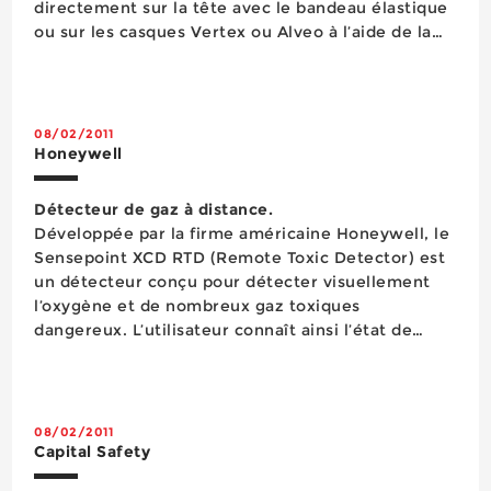
directement sur la tête avec le bandeau élastique
Couverture
ou sur les casques Vertex ou Alveo à l’aide de la
Découpage
platine de fixation fournie – elles peuvent
Eclairage
également être posées à même le sol. Elles
Energie
possèdent selon ...
Equipement d'atelier
08/02/2011
Equipement d'atelier
Honeywell
Equipement de chantier
Equipements de la personne
Détecteur de gaz à distance.
Etanchéité
Développée par la firme américaine Honeywell, le
Façade
Sensepoint XCD RTD (Remote Toxic Detector) est
Fixation
un détecteur conçu pour détecter visuellement
Flexible
l’oxygène et de nombreux gaz toxiques
Gants de protection
dangereux. L’utilisateur connaît ainsi l’état de
Hygiène & soins
l’émetteur en consultant l’écran LCD tricolore. Un
Levage
rétro éclairage vert permanen...
Levage Manutention
Lubrifiants
08/02/2011
Maintenance
Capital Safety
Marquage