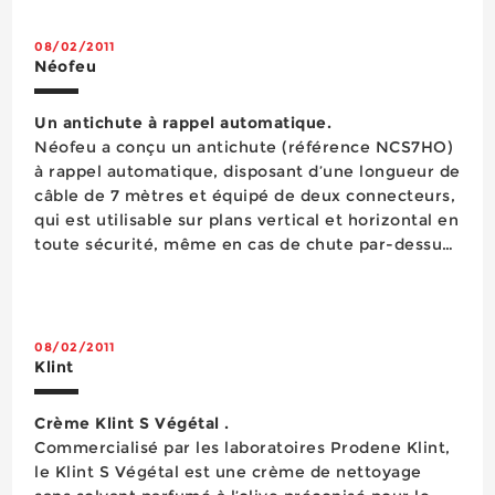
Rangement d’atelier
les univers télécom, ...
Sciage
08/02/2011
Serrage
Néofeu
Signalisation
Soudage
Un antichute à rappel automatique.
Vissage
Néofeu a conçu un antichute (référence NCS7HO)
Visserie boulonnerie
à rappel automatique, disposant d’une longueur de
Vêtements de protection
câble de 7 mètres et équipé de deux connecteurs,
protection des bâtiments
qui est utilisable sur plans vertical et horizontal en
scellements chimiques
toute sécurité, même en cas de chute par-dessus
une arête vive, et sans avoir besoin d’une longe de
prolongation. ...
08/02/2011
Klint
Crème Klint S Végétal .
Commercialisé par les laboratoires Prodene Klint,
le Klint S Végétal est une crème de nettoyage