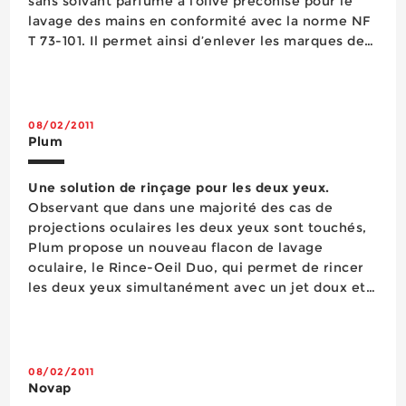
sans solvant parfumé à l’olive préconisé pour le
lavage des mains en conformité avec la norme NF
T 73-101. Il permet ainsi d’enlever les marques de
cambouis, goudrons, peintures fraîches, graisses
et encres grasses. Sans solvant, il est formulé...
08/02/2011
Plum
Une solution de rinçage pour les deux yeux.
Observant que dans une majorité des cas de
projections oculaires les deux yeux sont touchés,
Plum propose un nouveau flacon de lavage
oculaire, le Rince-Oeil Duo, qui permet de rincer
les deux yeux simultanément avec un jet doux et
régulier. Ainsi, aucune perte de temps n’est à
déplorer pour le second oeil. Par ailleurs, deux
spatules présentes sur l’œ...
08/02/2011
Novap