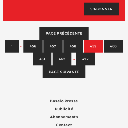
S'ABONNER
PAGE PRÉCÉDENTE
…
1
456
457
458
459
460
…
461
462
472
PAGE SUIVANTE
Baselo Presse
Publicité
Abonnements
Contact