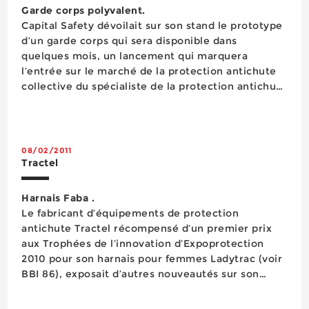
Mesure
Garde corps polyvalent.
Mesure Détection
Capital Safety dévoilait sur son stand le prototype
Nettoyage
d’un garde corps qui sera disponible dans
Outillage pneumatique
quelques mois, un lancement qui marquera
Outillage semi-stationnaire
l’entrée sur le marché de la protection antichute
Outillage semi-stationnaire
collective du spécialiste de la protection antichute
Outillage à main
individuelle. Il s’agit d’un système modulaire facile
Outillage électroportatif
à installer composé de tubes et de profils en
Outils de coupe
aluminium s’encastrant pour la ...
Peinture
08/02/2011
Perçage
Tractel
Pesage
Protection antichute
Harnais Faba .
Protection auditive
Le fabricant d’équipements de protection
Protection de la personne
antichute Tractel récompensé d’un premier prix
Protection de la tête
aux Trophées de l’innovation d’Expoprotection
Protection du pied
2010 pour son harnais pour femmes Ladytrac (voir
Protection oculaire
BBI 86), exposait d’autres nouveautés sur son
Protection respiratoire
stand, dont le harnais Faba. Ce harnais à quatre
Quincaillerie
points d’ancrage antichute idéalement conçu pour