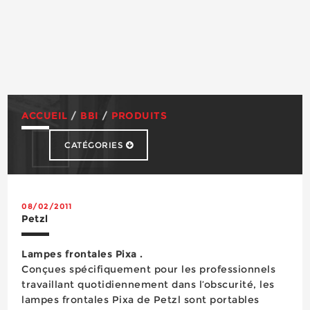
ACCUEIL
/
BBI
/
PRODUITS
CATÉGORIES
Abrasifs
Accessibilité
Accès en hauteur
08/02/2011
Petzl
Adhésifs
Cagoule de soudage
Lampes frontales Pixa .
Chaussures de sécurité
Conçues spécifiquement pour les professionnels
Chimie du bâtiment
travaillant quotidiennement dans l’obscurité, les
Colles & Mastics
lampes frontales Pixa de Petzl sont portables
Consommables