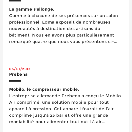
La gamme s’allonge.
Comme à chacune de ses présences sur un salon
professionnel, Edma exposait de nombreuses
nouveautés à destination des artisans du
bâtiment. Nous en avons plus particulièrement
remarqué quatre que nous vous présentons ci-
dessous. Press Plac Pro est une cale de maintien
vertical de la plaque de plâtre qui permet de
travailler cette dernière avec facilité. Elle est
&ea...
05/01/2012
Prebena
Mobilo, le compresseur mobile.
L’entreprise allemande Prebena a conçu le Mobilo
Air comprimé, une solution mobile pour tout
appareil à pression. Cet appareil fournit de l’air
comprimé jusqu’à 23 bar et offre une grande
maniabilité pour alimenter tout outil à air
comprimé, où qu’il soit. Il dispose de la