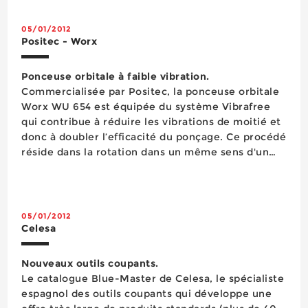
Rangement d’atelier
éviter les endommagemen...
Sciage
05/01/2012
Serrage
Positec - Worx
Signalisation
Soudage
Ponceuse orbitale à faible vibration.
Vissage
Commercialisée par Positec, la ponceuse orbitale
Visserie boulonnerie
Worx WU 654 est équipée du système Vibrafree
Vêtements de protection
qui contribue à réduire les vibrations de moitié et
protection des bâtiments
donc à doubler l’efficacité du ponçage. Ce procédé
scellements chimiques
réside dans la rotation dans un même sens d'un
plateau intérieur de 95 mm de diamètre qui suit
une trajectoir...
05/01/2012
Celesa
Nouveaux outils coupants.
Le catalogue Blue-Master de Celesa, le spécialiste
espagnol des outils coupants qui développe une