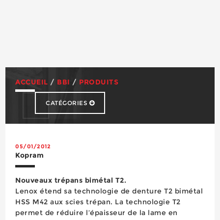
ACCUEIL
/
BBI
/
PRODUITS
CATÉGORIES
Abrasifs
Accessibilité
Accès en hauteur
05/01/2012
Kopram
Adhésifs
Cagoule de soudage
Nouveaux trépans bimétal T2.
Chaussures de sécurité
Lenox étend sa technologie de denture T2 bimétal
Chimie du bâtiment
HSS M42 aux scies trépan. La technologie T2
Colles & Mastics
permet de réduire l’épaisseur de la lame en
Consommables