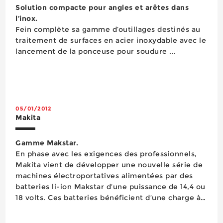
Mesure
Solution compacte pour angles et arêtes dans
Mesure Détection
l’inox.
Nettoyage
Fein complète sa gamme d’outillages destinés au
Outillage pneumatique
traitement de surfaces en acier inoxydable avec le
Outillage semi-stationnaire
lancement de la ponceuse pour soudure ...
Outillage semi-stationnaire
Outillage à main
Outillage électroportatif
Outils de coupe
Peinture
05/01/2012
Perçage
Makita
Pesage
Protection antichute
Gamme Makstar.
Protection auditive
En phase avec les exigences des professionnels,
Protection de la personne
Makita vient de développer une nouvelle série de
Protection de la tête
machines électroportatives alimentées par des
Protection du pied
batteries li-ion Makstar d’une puissance de 14,4 ou
Protection oculaire
18 volts. Ces batteries bénéficient d’une charge à
Protection respiratoire
100% rapide (22 minutes)et intègrent un système
Quincaillerie
de refroidissement par ventilateur qui contribue à