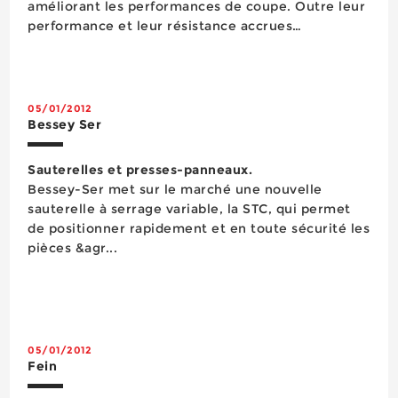
améliorant les performances de coupe. Outre leur
Couverture
performance et leur résistance accrues
Découpage
(multipliées par deux par rapport à l’ancienne
Eclairage
génération) pour percer tous les métaux, les bois,
Energie
les inox, ...
Equipement d'atelier
05/01/2012
Equipement d'atelier
Bessey Ser
Equipement de chantier
Equipements de la personne
Sauterelles et presses-panneaux.
Etanchéité
Bessey-Ser met sur le marché une nouvelle
Façade
sauterelle à serrage variable, la STC, qui permet
Fixation
de positionner rapidement et en toute sécurité les
Flexible
pièces &agr...
Gants de protection
Hygiène & soins
Levage
Levage Manutention
Lubrifiants
05/01/2012
Maintenance
Fein
Marquage