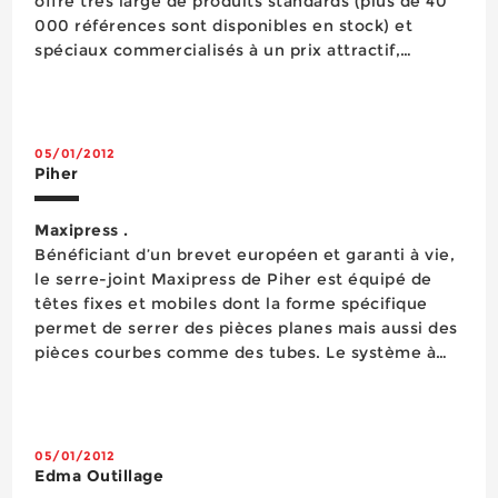
offre très large de produits standards (plus de 40
000 références sont disponibles en stock) et
spéciaux commercialisés à un prix attractif,
s’enrichit de nouvelles références. Parmi elles
figurent la scie trépan CBC, un outil en HSS-Cobalt
5% spécial inox (...
05/01/2012
Piher
Maxipress .
Bénéficiant d’un brevet européen et garanti à vie,
le serre-joint Maxipress de Piher est équipé de
têtes fixes et mobiles dont la forme spécifique
permet de serrer des pièces planes mais aussi des
pièces courbes comme des tubes. Le système à
pompe est complètement protégé des
agglomérats de colle et de bois et des éclats de
soudure. I...
05/01/2012
Edma Outillage