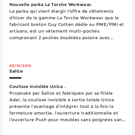
Mesure
Nouvelle parka La Torche Workwear.
Mesure Détection
La parka qui vient élargir l’offre de vêtements
Nettoyage
d’hiver de la gamme La Torche Workwear que le
Outillage pneumatique
fabricant breton Guy Cotten dédie au PME/PMI et
Outillage semi-stationnaire
artisans, est un vêtement multi-poches
Outillage semi-stationnaire
comprenant 2 poches doublées polaire avec
Outillage à main
ouverture latérale pour réchauffer les mains, 2
Outillage électroportatif
poches intérieures boutonnées, 4 poches avec
Outils de coupe
rabat et fermeture velcro et 2 grandes poches pl...
Peinture
05/01/2012
Perçage
Salice
Pesage
Protection antichute
Coulisse invisible Unica .
Protection auditive
Proposée par Salice et fabriquée par sa filiale
Protection de la personne
Adar, la coulisse invisible à sortie totale Unica
Protection de la tête
présente l’avantage d’intégrer tout à la fois la
Protection du pied
fermeture amortie, l’ouverture traditionnelle et
Protection oculaire
l’ouverture Push pour meubles sans poignées sans
Protection respiratoire
avoir recours à une quelconque motorisation, son
Quincaillerie
système de fonctionnement étant intégralement