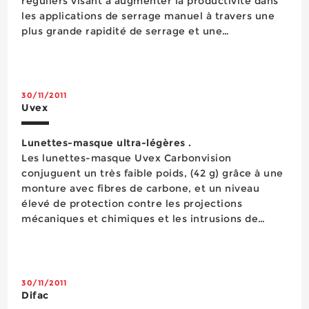
réguliers visant à augmenter la productivité dans
les applications de serrage manuel à travers une
plus grande rapidité de serrage et une
accessibilité à la boulonnerie facilitée. Les coffrets
qui contiennent cet outillage sont eux aussi
régulière...
30/11/2011
Uvex
Lunettes-masque ultra-légères .
Les lunettes-masque Uvex Carbonvision
conjuguent un très faible poids, (42 g) grâce à une
monture avec fibres de carbone, et un niveau
élevé de protection contre les projections
mécaniques et chimiques et les intrusions de
poussières. Faciles à nettoyer (les différentes
parties sont escamotables), elles sont équipées
d’un oculaire incolore ou...
30/11/2011
Difac