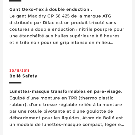
Gant Oeko-Tex à double enduction .
Le gant Maxidry GP 56 425 de la marque ATG
distribuée par Difac est un produit tricoté sans
coutures à double enduction : nitrile pourpre pour
une étanchéité aux huiles supérieure à 8 heures
et nitrile noir pour un grip intense en milieu
huileux et humides et une réduction des risques
de TMS. Ce gant conforme à la norme EN 388
(4121) possède le label ...
30/11/2011
Bollé Safety
Lunettes-masque transformables en pare-visage.
Equipé d’une monture en TPR (thermo plastic
rubber), d’une tresse réglable reliée à la monture
par une rotule pivotante et d’une goulotte de
débordement pour les liquides, Atom de Bollé est
un modèle de lunettes-masque compact, léger et
très confortable. Parfaitement étanche et muni