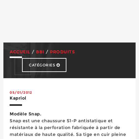
ACCUEIL
/
BBI
/
PRODUITS
CATÉGORIES
Abrasifs
Accessibilité
Accès en hauteur
05/01/2012
Kapriol
Adhésifs
Cagoule de soudage
Modèle Snap.
Chaussures de sécurité
Snap est une chaussure S1-P antistatique et
Chimie du bâtiment
résistante à la perforation fabriquée à partir de
Colles & Mastics
matériaux de haute qualité. Sa tige en cuir pleine
Consommables