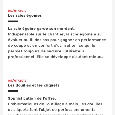
Rangement d’atelier
m&ea...
Sciage
05/01/2012
Serrage
Les scies égoïnes
Signalisation
Soudage
La scie égoïne garde son mordant.
Vissage
Indispensable sur le chantier, la scie égoïne a su
Visserie boulonnerie
évoluer au fil des ans pour gagner en performance
Vêtements de protection
de coupe et en confort d’utilisation, ce qui lui
protection des bâtiments
permet toujours de séduire l’utilisateur
scellements chimiques
professionnel. Elle se développe d’autant mieux
qu’elle a su également s’adapter aux nouveaux
matériaux présents sur le marché du bâtiment...
05/01/2012
Les douilles et les cliquets
Sophistication de l’offre.
Emblématiques de l’outillage à main, les douilles
et cliquets font l’objet de perfectionnements