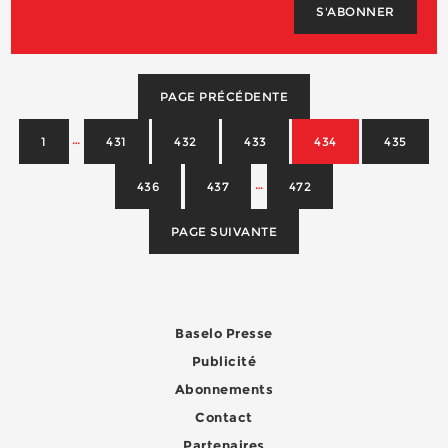
S'ABONNER
PAGE PRÉCÉDENTE
…
1
431
432
433
434
435
…
436
437
472
PAGE SUIVANTE
Baselo Presse
Publicité
Abonnements
Contact
Partenaires