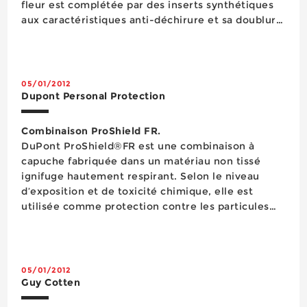
fleur est complétée par des inserts synthétiques
Couverture
aux caractéristiques anti-déchirure et sa doublure
Découpage
intérieure est faite d’un velours confortable. Sa
Eclairage
semelle première anatomique en polyuréthane est
Energie
&eacu...
Equipement d'atelier
05/01/2012
Equipement d'atelier
Dupont Personal Protection
Equipement de chantier
Equipements de la personne
Combinaison ProShield FR.
Etanchéité
DuPont ProShield®FR est une combinaison à
Façade
capuche fabriquée dans un matériau non tissé
Fixation
ignifuge hautement respirant. Selon le niveau
Flexible
d’exposition et de toxicité chimique, elle est
Gants de protection
utilisée comme protection contre les particules
Hygiène & soins
(type 5), les projections liquides modérées ou les
Levage
pulvérisations de liquides ininflammables ainsi que
Levage Manutention
pour des applications exigeant le port d&r...
Lubrifiants
05/01/2012
Maintenance
Guy Cotten
Marquage